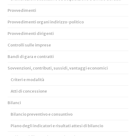
Provvedimenti
Provvedimenti organi indirizzo-politico
Provvedimenti dirigenti
Controlli sulle imprese
Bandi di gara e contratti
Sovvenzioni, contributi, sussidi, vantaggi economici
Criteri e modalità
Atti di concessione
Bilanci
Bilancio preventivo e consuntivo
Piano degli indicatori e risultati attesi di bilancio