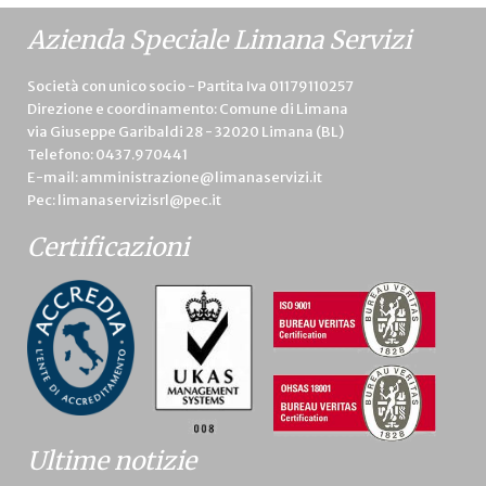
Azienda Speciale Limana Servizi
Società con unico socio - Partita Iva 01179110257
Direzione e coordinamento: Comune di Limana
via Giuseppe Garibaldi 28 - 32020 Limana (BL)
Telefono:
0437.970441
E-mail:
amministrazione@limanaservizi.it
Pec:
limanaservizisrl@pec.it
Certificazioni
Ultime notizie