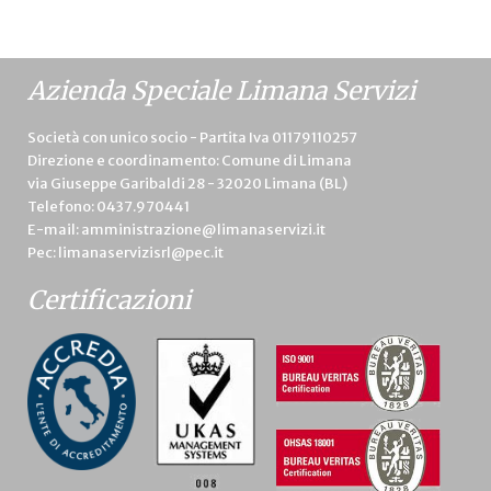
Azienda Speciale Limana Servizi
Società con unico socio - Partita Iva 01179110257
Direzione e coordinamento: Comune di Limana
via Giuseppe Garibaldi 28 - 32020 Limana (BL)
Telefono:
0437.970441
E-mail:
amministrazione@limanaservizi.it
Pec:
limanaservizisrl@pec.it
Certificazioni