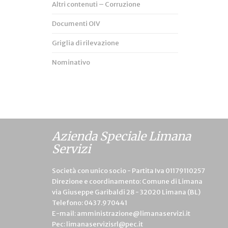
Altri contenuti – Corruzione
Documenti OIV
Griglia di rilevazione
Nominativo
Azienda Speciale Limana
Servizi
Società con unico socio - Partita Iva 01179110257
Direzione e coordinamento: Comune di Limana
via Giuseppe Garibaldi 28 - 32020 Limana (BL)
Telefono:
0437.970441
E-mail:
amministrazione@limanaservizi.it
Pec:
limanaservizisrl@pec.it