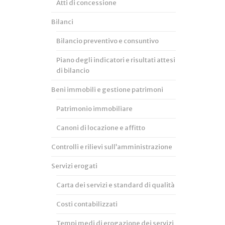
Atti di concessione
Bilanci
Bilancio preventivo e consuntivo
Piano degli indicatori e risultati attesi
di bilancio
Beni immobili e gestione patrimoni
Patrimonio immobiliare
Canoni di locazione e affitto
Controlli e rilievi sull’amministrazione
Servizi erogati
Carta dei servizi e standard di qualità
Costi contabilizzati
Tempi medi di erogazione dei servizi