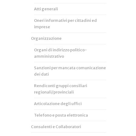
Atti generali
Oneri informativi per cittadini ed
imprese
Organizzazione
Organi di indirizzo politico-
amministrativo
Sanzioni per mancata comunicazione
dei dati
Rendiconti gruppi consiliari
regionali/provinciali
Articolazione degli uffici
Telefono e posta elettronica
Consulenti e Collaboratori