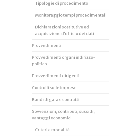
Tipologie di procedimento
Monitoraggio tempi procedimentali
Dichiarazioni sostitutive ed
acquisizione d’ufficio dei dati
Provvedimenti
Provvedimenti organi indirizzo-
politico
Provvedimenti dirigenti
Controlli sulle imprese
Bandi di gara e contratti
Sovvenzioni, contributi, sussidi,
vantaggi economici
Criteri e modalità