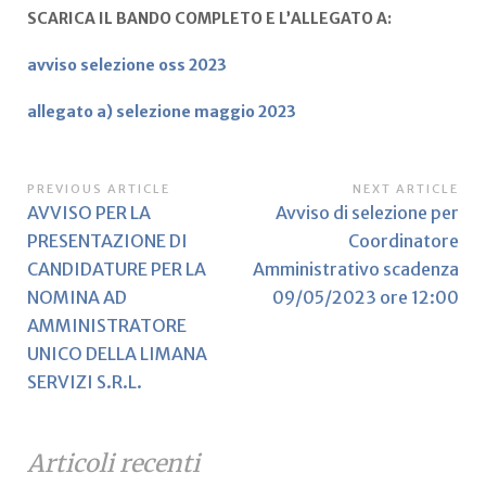
SCARICA IL BANDO COMPLETO E L’ALLEGATO A:
avviso selezione oss 2023
allegato a) selezione maggio 2023
Navigazione
PREVIOUS ARTICLE
NEXT ARTICLE
Previous
Next
AVVISO PER LA
Avviso di selezione per
articoli
Article:
Article:
PRESENTAZIONE DI
Coordinatore
CANDIDATURE PER LA
Amministrativo scadenza
NOMINA AD
09/05/2023 ore 12:00
AMMINISTRATORE
UNICO DELLA LIMANA
SERVIZI S.R.L.
Articoli recenti