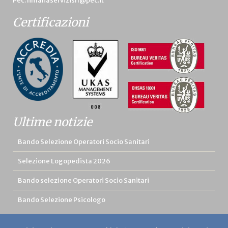
Pec:
limanaservizisrl@pec.it
Certificazioni
Ultime notizie
Bando Selezione Operatori Socio Sanitari
Selezione Logopedista 2026
Bando selezione Operatori Socio Sanitari
Bando Selezione Psicologo