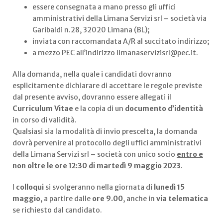
essere consegnata a mano presso gli uffici
amministrativi della Limana Servizi srl – società via
Garibaldi n.28, 32020 Limana (BL);
inviata con raccomandata A/R al succitato indirizzo;
a mezzo PEC all’indirizzo limanaservizisrl@pec.it.
Alla domanda, nella quale i candidati dovranno
esplicitamente dichiarare di accettare le regole previste
dal presente avviso, dovranno essere allegati il
Curriculum Vitae
e la copia di un
documento d’identità
in corso di validità.
Qualsiasi sia la modalità di invio prescelta, la domanda
dovrà pervenire al protocollo degli uffici amministrativi
della Limana Servizi srl – società con unico socio
entro e
non oltre le ore 12:30 di
martedì 9 maggio 2023
.
I
colloqui
si svolgeranno nella giornata di
lunedì 15
maggio
, a partire dalle
ore 9.00
, anche in
via telematica
se richiesto dal candidato.