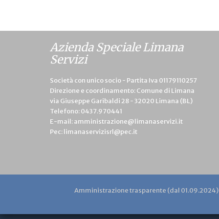
Azienda Speciale Limana
Servizi
Società con unico socio - Partita Iva 01179110257
Direzione e coordinamento: Comune di Limana
via Giuseppe Garibaldi 28 - 32020 Limana (BL)
Telefono:
0437.970441
E-mail:
amministrazione@limanaservizi.it
Pec:
limanaservizisrl@pec.it
Amministrazione trasparente (dal 01.09.2024)