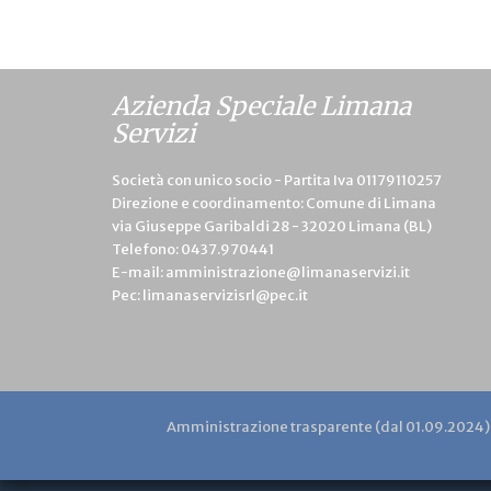
Azienda Speciale Limana
Servizi
Società con unico socio - Partita Iva 01179110257
Direzione e coordinamento: Comune di Limana
via Giuseppe Garibaldi 28 - 32020 Limana (BL)
Telefono:
0437.970441
E-mail:
amministrazione@limanaservizi.it
Pec:
limanaservizisrl@pec.it
Amministrazione trasparente (dal 01.09.2024)