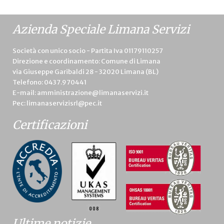
Azienda Speciale Limana Servizi
Società con unico socio - Partita Iva 01179110257
Direzione e coordinamento: Comune di Limana
via Giuseppe Garibaldi 28 - 32020 Limana (BL)
Telefono:
0437.970441
E-mail:
amministrazione@limanaservizi.it
Pec:
limanaservizisrl@pec.it
Certificazioni
Ultime notizie