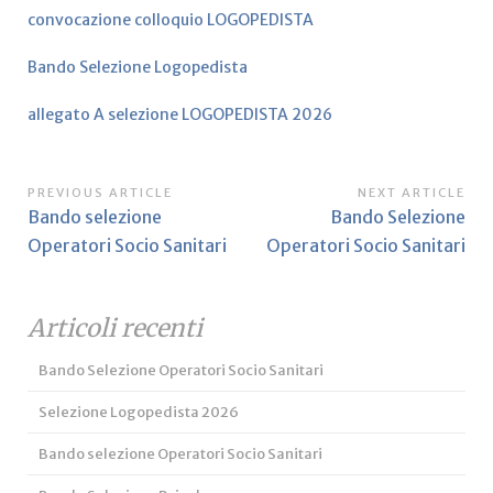
convocazione colloquio LOGOPEDISTA
Bando Selezione Logopedista
allegato A selezione LOGOPEDISTA 2026
Navigazione
PREVIOUS ARTICLE
NEXT ARTICLE
Previous
Next
Bando selezione
Bando Selezione
articoli
Article:
Article:
Operatori Socio Sanitari
Operatori Socio Sanitari
Articoli recenti
Bando Selezione Operatori Socio Sanitari
Selezione Logopedista 2026
Bando selezione Operatori Socio Sanitari