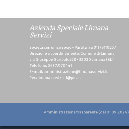
Azienda Speciale Limana
Servizi
Società con unico socio - Partita Iva 01179110257
Direzione e coordinamento: Comune di Limana
via Giuseppe Garibaldi 28 - 32020 Limana (BL)
Telefono:
0437.970441
E-mail:
amministrazione@limanaservizi.it
Pec:
limanaservizisrl@pec.it
Amministrazione trasparente (dal 01.09.2024)