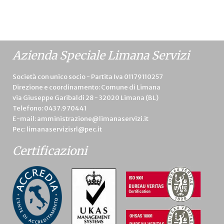
Azienda Speciale Limana Servizi
Società con unico socio - Partita Iva 01179110257
Direzione e coordinamento: Comune di Limana
via Giuseppe Garibaldi 28 - 32020 Limana (BL)
Telefono:
0437.970441
E-mail:
amministrazione@limanaservizi.it
Pec:
limanaservizisrl@pec.it
Certificazioni